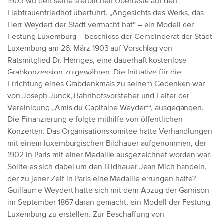
1903 wurden seine sterblichen Überreste auf den
Liebfrauenfriedhof überführt. „Angesichts des Werks, das
Herr Weydert der Stadt vermacht hat“ – ein Modell der
Festung Luxemburg – beschloss der Gemeinderat der Stadt
Luxemburg am 26. März 1903 auf Vorschlag von
Ratsmitglied Dr. Herriges, eine dauerhaft kostenlose
Grabkonzession zu gewähren. Die Initiative für die
Errichtung eines Grabdenkmals zu seinem Gedenken war
von Joseph Junck, Bahnhofsvorsteher und Leiter der
Vereinigung „Amis du Capitaine Weydert“, ausgegangen.
Die Finanzierung erfolgte mithilfe von öffentlichen
Konzerten. Das Organisationskomitee hatte Verhandlungen
mit einem luxemburgischen Bildhauer aufgenommen, der
1902 in Paris mit einer Medaille ausgezeichnet worden war.
Sollte es sich dabei um den Bildhauer Jean Mich handeln,
der zu jener Zeit in Paris eine Medaille errungen hatte?
Guillaume Weydert hatte sich mit dem Abzug der Garnison
im September 1867 daran gemacht, ein Modell der Festung
Luxemburg zu erstellen. Zur Beschaffung von