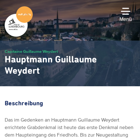
Zum
Hauptinhalt
gehen
Menü
Capitaine Guillaume Weydert
Hauptmann Guillaume
Weydert
Beschreibung
Das im Gedenken an Hauptmann Guillaume Weydert
errichtete Grabdenkmal ist heute das erste Denkmal neben
dem Haupteingang des Friedhofs. Bis zur Neugestaltung