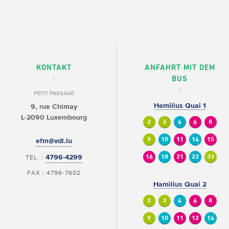
KONTAKT
ANFAHRT MIT DEM
BUS
PETIT PASSAGE
Hamilius Quai 1
9, rue Chimay
L-2090 Luxembourg
2
3
4
6
8
9
10
11
14
15
efm@vdl.lu
4796-4299
16
18
21
22
33
TEL. :
FAX : 4796-7602
Hamilius Quai 2
2
3
4
6
8
9
10
11
12
14