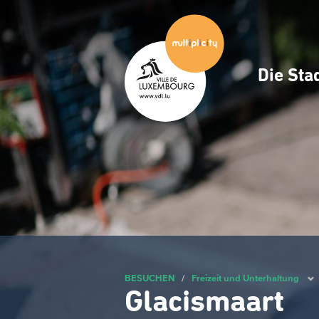
Zum
Hauptinhalt
gehen
Die Sta
Navig
princ
BESUCHEN
/
Freizeit und Unterhaltung
Glacismaart