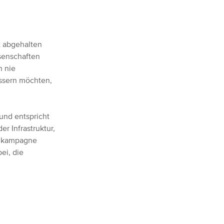
t abgehalten
senschaften
h nie
essern möchten,
 und entspricht
r Infrastruktur,
enkampagne
ei, die