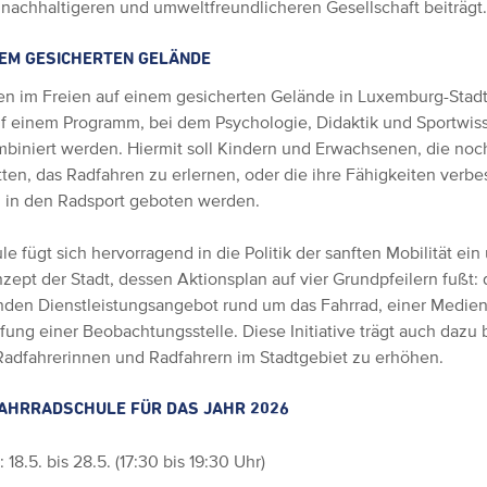
 nachhaltigeren und umweltfreundlicheren Gesellschaft beiträgt.
NEM GESICHERTEN GELÄNDE
en im Freien auf einem gesicherten Gelände in Luxemburg-Stad
uf einem Programm, bei dem Psychologie, Didaktik und Sportwis
biniert werden. Hiermit soll Kindern und Erwachsenen, die noc
ten, das Radfahren zu erlernen, oder die ihre Fähigkeiten verb
g in den Radsport geboten werden.
e fügt sich hervorragend in die Politik der sanften Mobilität ein
ept der Stadt, dessen Aktionsplan auf vier Grundpfeilern fußt: de
den Dienstleistungsangebot rund um das Fahrrad, einer Medi
fung einer Beobachtungsstelle. Diese Initiative trägt auch dazu b
Radfahrerinnen und Radfahrern im Stadtgebiet zu erhöhen.
FAHRRADSCHULE FÜR DAS JAHR 2026
 18.5. bis 28.5. (17:30 bis 19:30 Uhr)