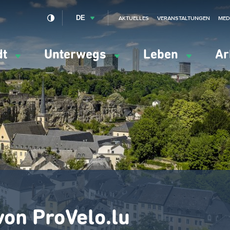
DE
AKTUELLES
VERANSTALTUNGEN
MED
dt
Unterwegs
Leben
Ar
ation
ipale
on ProVelo.lu