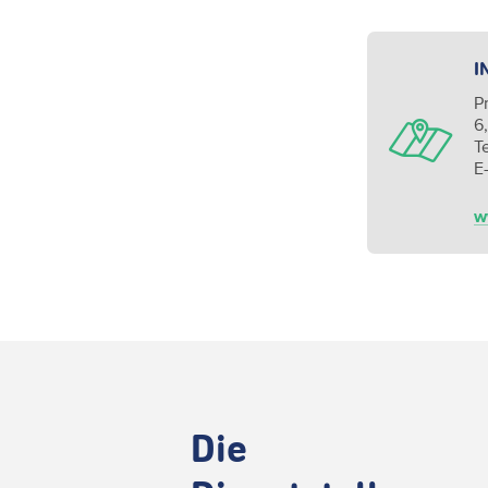
I
Pr
6
T
E
w
Die