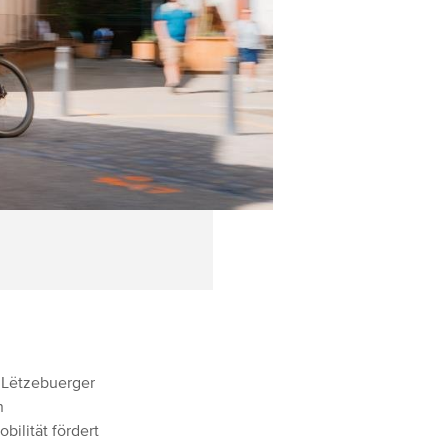
s Lëtzebuerger
n
bilität fördert