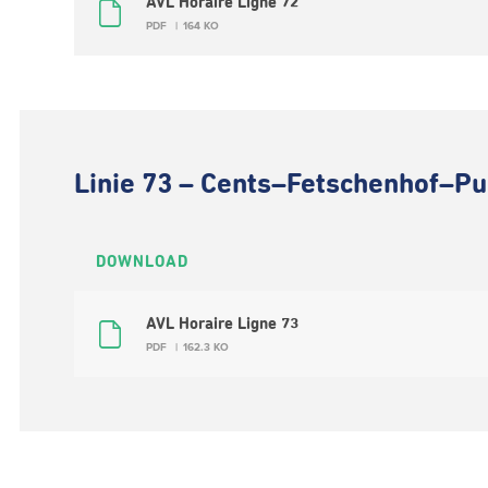
AVL Horaire Ligne 72
PDF
164 KO
Linie 73 – Cents–Fetschenhof–P
DOWNLOAD
AVL Horaire Ligne 73
PDF
162.3 KO