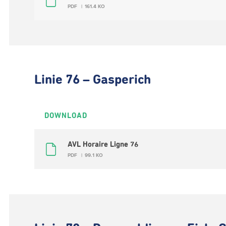
PDF
161.4 KO
Linie 76 – Gasperich
DOWNLOAD
AVL Horaire Ligne 76
PDF
99.1 KO