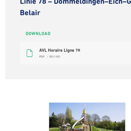
Linie 78 – Dommeldingen–Eich–G
Belair
DOWNLOAD
AVL Horaire Ligne 78
PDF
161.1 KO