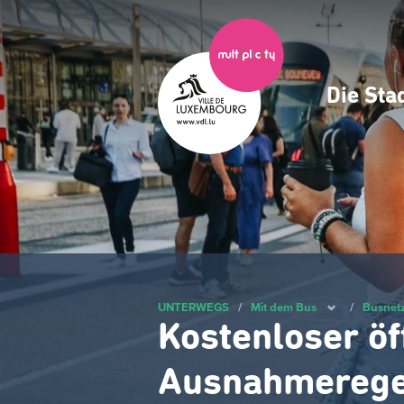
Zum
Hauptinhalt
gehen
Die Sta
Navig
princ
UNTERWEGS
/
Mit dem Bus
/
Busnetz
Kostenloser öf
Ausnahmerege