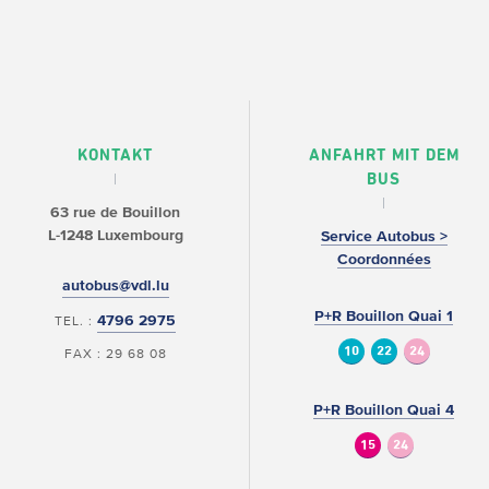
KONTAKT
ANFAHRT MIT DEM
BUS
63 rue de Bouillon
L-1248 Luxembourg
Service Autobus >
Coordonnées
autobus@vdl.lu
P+R Bouillon Quai 1
4796 2975
TEL. :
10
22
24
FAX : 29 68 08
P+R Bouillon Quai 4
15
24