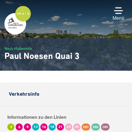
Zum
Hauptinhalt
gehen
Menü
Nach Haltestelle
Paul Noesen Quai 3
Verkehrsinfo
Informationen zu den Linien
2
6
8
13
16
18
21
23
25
CN1
CN2
CN5