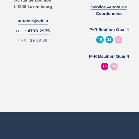
63 rue de Bouillon
L-1248 Luxembourg
Service Autobus >
Coordonnées
autobus@vdl.lu
P+R Bouillon Quai 1
4796 2975
TEL. :
10
22
24
FAX : 29 68 08
P+R Bouillon Quai 4
15
24