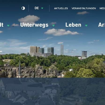
DE
AKTUELLES
VERANSTALTUNGEN
MED
dt
Unterwegs
Leben
Ar
ation
ipale