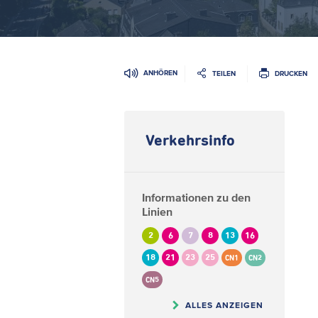
ANHÖREN
TEILEN
DRUCKEN
Verkehrsinfo
Informationen zu den
Linien
2
6
7
8
13
16
18
21
23
25
CN1
CN2
CN5
ALLES ANZEIGEN