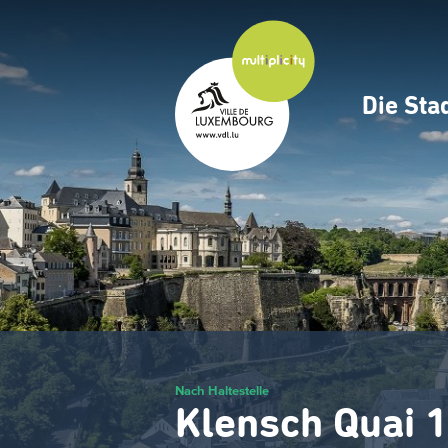
Zum
Hauptinhalt
gehen
Die Sta
Navig
princ
Nach Haltestelle
Klensch Quai 1