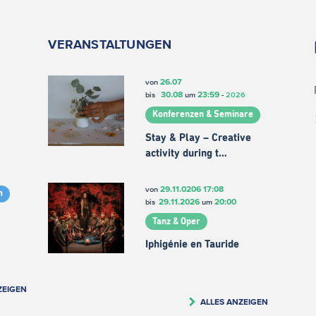
VERANSTALTUNGEN
26.07
von
30.08
23:59
bis
um
-
2026
Konferenzen & Seminare
Stay & Play – Creative
activity during t…
29.11.0206
17:08
von
m
29.11.2026
20:00
bis
um
Tanz & Oper
Iphigénie en Tauride
ZEIGEN
ALLES ANZEIGEN