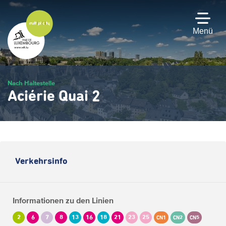
Zum
Hauptinhalt
gehen
Menü
Nach Haltestelle
Aciérie Quai 2
Verkehrsinfo
Informationen zu den Linien
2
6
7
8
13
16
18
21
23
25
CN1
CN2
CN5