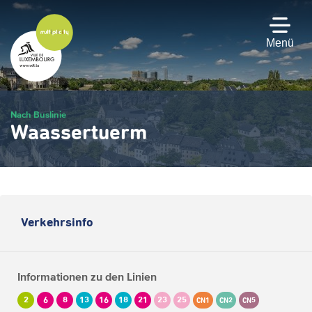
Zum
Hauptinhalt
gehen
Menü
Nach Buslinie
Waassertuerm
Verkehrsinfo
Informationen zu den Linien
2
6
8
13
16
18
21
23
25
CN1
CN2
CN5