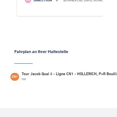
DIRECTION
BONNEVOIE, Demy Schlechter
23
Fahrplan
an Ihrer Haltestelle
Tour Jacob Quai 2 - Ligne CN1 - HOLLERICH, P+R Bouil
CN1
PDF