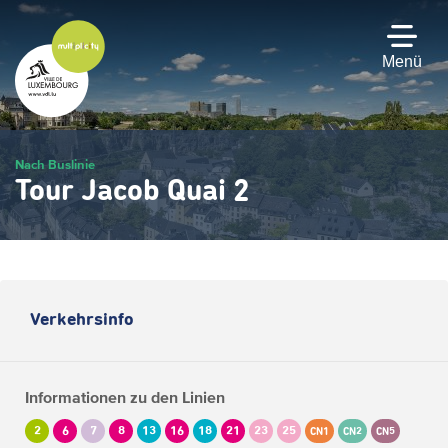
Zum
Hauptinhalt
gehen
Menü
Nach Buslinie
Tour Jacob Quai 2
Verkehrsinfo
Informationen zu den Linien
2
6
7
8
13
16
18
21
23
25
CN1
CN2
CN5