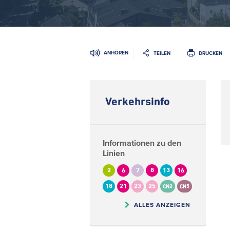
ANHÖREN
TEILEN
DRUCKEN
Verkehrsinfo
Informationen zu den
Linien
2
6
7
8
13
16
18
21
23
25
CN2
CN5
ALLES ANZEIGEN