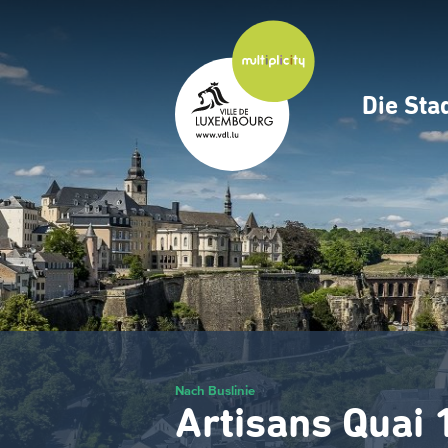
Zum
Hauptinhalt
gehen
Die Sta
Navig
princ
Nach Buslinie
Artisans Quai 