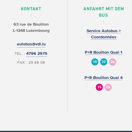
KONTAKT
ANFAHRT MIT DEM
BUS
63 rue de Bouillon
L-1248 Luxembourg
Service Autobus >
Coordonnées
autobus@vdl.lu
P+R Bouillon Quai 1
4796 2975
TEL. :
10
22
24
FAX : 29 68 08
P+R Bouillon Quai 4
15
24