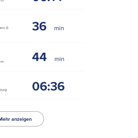
rm
36
rc d.
44
rm
06:36
ourg
Mehr anzeigen