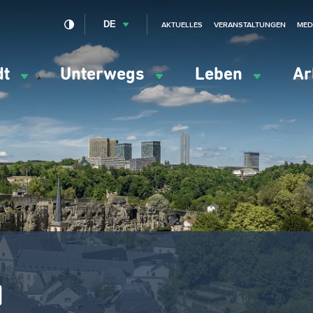
DE
AKTUELLES
VERANSTALTUNGEN
MED
dt
Unterwegs
Leben
Ar
ation
ipale
1