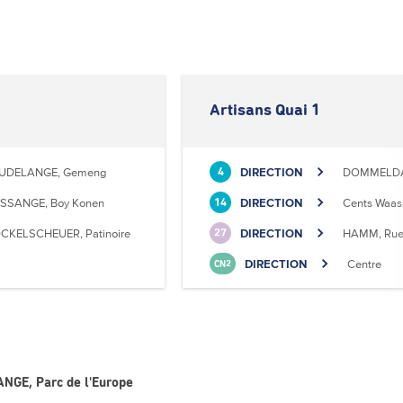
Artisans Quai 1
UDELANGE, Gemeng
DIRECTION
DOMMELDANG
4
SSANGE, Boy Konen
DIRECTION
Cents Waas
14
CKELSCHEUER, Patinoire
DIRECTION
HAMM, Rue 
27
DIRECTION
Centre
CN2
ANGE, Parc de l'Europe