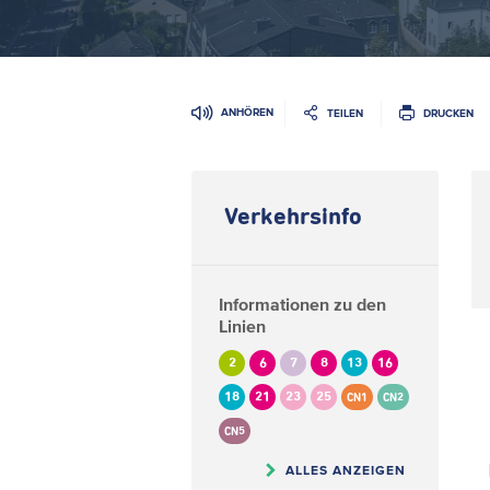
ANHÖREN
TEILEN
DRUCKEN
Verkehrsinfo
Informationen zu den
Linien
2
6
7
8
13
16
18
21
23
25
CN1
CN2
CN5
ALLES ANZEIGEN