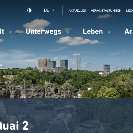
DE
AKTUELLES
VERANSTALTUNGEN
MED
dt
Unterwegs
Leben
Ar
ation
ipale
Quai 2