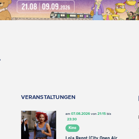
.
VERANSTALTUNGEN
07.08.2026
21:15
am
von
bis
23:30
Kino
Lola Rennt (City Open Air