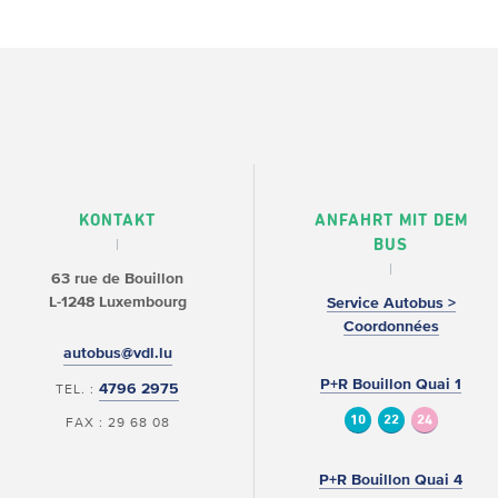
KONTAKT
ANFAHRT MIT DEM
BUS
63 rue de Bouillon
L-1248 Luxembourg
Service Autobus >
Coordonnées
autobus@vdl.lu
P+R Bouillon Quai 1
4796 2975
TEL. :
10
22
24
FAX : 29 68 08
P+R Bouillon Quai 4