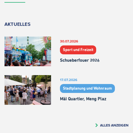
AKTUELLES
30.07.2026
Sport und Freizeit
Schueberfouer 2026
17.07.2026
Stadtplanung und Wohnraum
Mäi Quartier, Meng Plaz
ALLES ANZEIGEN