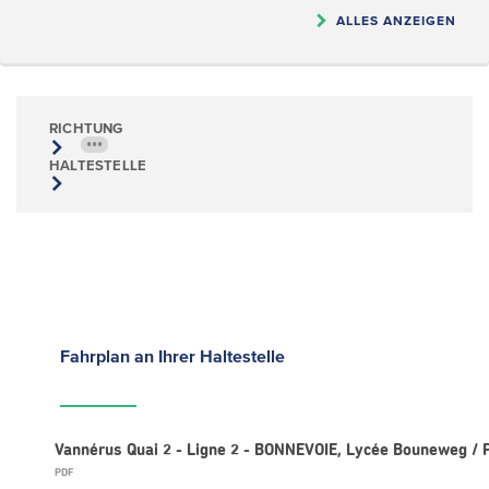
ALLES ANZEIGEN
RICHTUNG
•••
HALTESTELLE
Fahrplan
an Ihrer Haltestelle
Vannérus Quai 2 - Ligne 2 - BONNEVOIE, Lycée Bouneweg / 
PDF