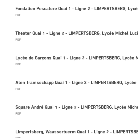
Fondation Pescatore Quai 1 - Ligne 2 - LIMPERTSBERG, Lycé
PDF
Theater Quai 1 - Ligne 2 - LIMPERTSBERG, Lycée Michel Luc
PDF
Lycée de Garçons Quai 1 - Ligne 2 - LIMPERTSBERG, Lycée M
PDF
Alen Tramsschapp Quai 1 - Ligne 2 - LIMPERTSBERG, Lycée 
PDF
Square André Quai 1 - Ligne 2 - LIMPERTSBERG, Lycée Mich
PDF
Limpertsberg, Waassertuerm Quai 1 - Ligne 2 - LIMPERTSBE