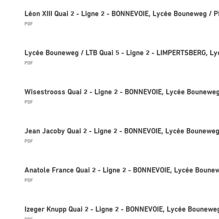
Léon XIII Quai 2 - Ligne 2 - BONNEVOIE, Lycée Bouneweg / P
PDF
Lycée Bouneweg / LTB Quai 5 - Ligne 2 - LIMPERTSBERG, Ly
PDF
Wisestrooss Quai 2 - Ligne 2 - BONNEVOIE, Lycée Bouneweg
PDF
Jean Jacoby Quai 2 - Ligne 2 - BONNEVOIE, Lycée Bouneweg
PDF
Anatole France Quai 2 - Ligne 2 - BONNEVOIE, Lycée Boune
PDF
Izeger Knupp Quai 2 - Ligne 2 - BONNEVOIE, Lycée Bounewe