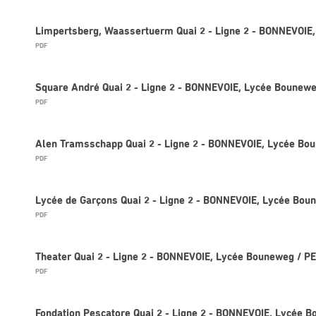
Limpertsberg, Waassertuerm Quai 2 - Ligne 2 - BONNEVOIE
PDF
Square André Quai 2 - Ligne 2 - BONNEVOIE, Lycée Bounewe
PDF
Alen Tramsschapp Quai 2 - Ligne 2 - BONNEVOIE, Lycée Bo
PDF
Lycée de Garçons Quai 2 - Ligne 2 - BONNEVOIE, Lycée Bou
PDF
Theater Quai 2 - Ligne 2 - BONNEVOIE, Lycée Bouneweg / PE
PDF
Fondation Pescatore Quai 2 - Ligne 2 - BONNEVOIE, Lycée 