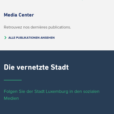
Media Center
Retrouvez nos dernières publications.
ALLE PUBLIKATIONEN ANSEHEN
Die vernetzte Stadt
Folgen Sie der Stadt Luxemburg in den sozialen
Medien