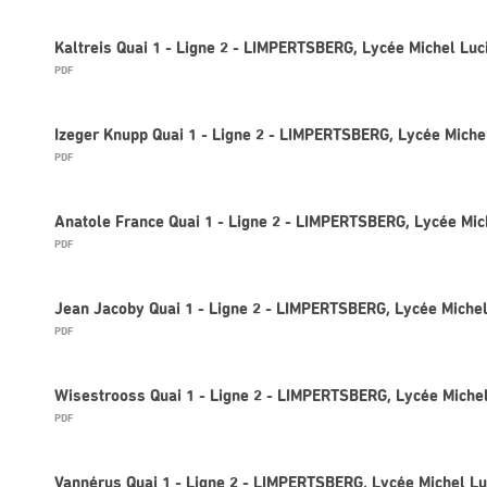
Kaltreis Quai 1 - Ligne 2 - LIMPERTSBERG, Lycée Michel Luc
PDF
Izeger Knupp Quai 1 - Ligne 2 - LIMPERTSBERG, Lycée Miche
PDF
Anatole France Quai 1 - Ligne 2 - LIMPERTSBERG, Lycée Mic
PDF
Jean Jacoby Quai 1 - Ligne 2 - LIMPERTSBERG, Lycée Michel
PDF
Wisestrooss Quai 1 - Ligne 2 - LIMPERTSBERG, Lycée Miche
PDF
Vannérus Quai 1 - Ligne 2 - LIMPERTSBERG, Lycée Michel Lu