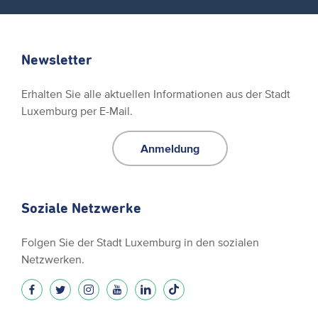
Newsletter
Erhalten Sie alle aktuellen Informationen aus der Stadt
Luxemburg per E-Mail.
Anmeldung
Soziale Netzwerke
Folgen Sie der Stadt Luxemburg in den sozialen
Netzwerken.