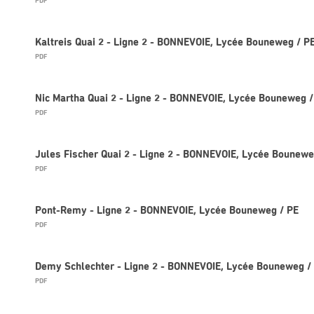
PDF
Kaltreis Quai 2 - Ligne 2 - BONNEVOIE, Lycée Bouneweg / P
PDF
Nic Martha Quai 2 - Ligne 2 - BONNEVOIE, Lycée Bouneweg /
PDF
Jules Fischer Quai 2 - Ligne 2 - BONNEVOIE, Lycée Bounewe
PDF
Pont-Remy - Ligne 2 - BONNEVOIE, Lycée Bouneweg / PE
PDF
Demy Schlechter - Ligne 2 - BONNEVOIE, Lycée Bouneweg /
PDF