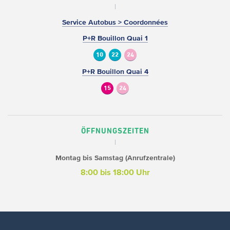
Service Autobus > Coordonnées
P+R Bouillon Quai 1
10
22
24
P+R Bouillon Quai 4
15
24
ÖFFNUNGSZEITEN
Montag bis Samstag (Anrufzentrale)
8:00 bis 18:00 Uhr