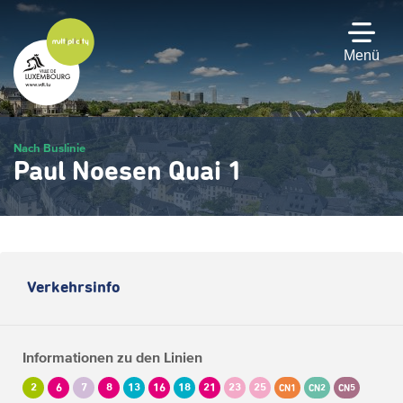
Zum
Hauptinhalt
gehen
Menü
Nach Buslinie
Paul Noesen Quai 1
Verkehrsinfo
Informationen zu den Linien
2
6
7
8
13
16
18
21
23
25
CN1
CN2
CN5