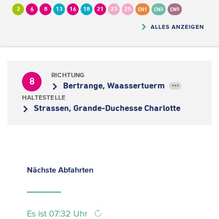
2
6
8
13
16
18
21
23
25
CN1
CN2
CN5
ALLES ANZEIGEN
RICHTUNG
8
Bertrange, Waassertuerm
•••
HALTESTELLE
Strassen, Grande-Duchesse Charlotte
Nächste
Abfahrten
Es ist 07:32 Uhr