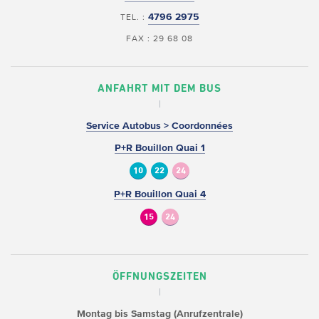
4796 2975
TEL. :
FAX : 29 68 08
ANFAHRT MIT DEM BUS
Service Autobus > Coordonnées
P+R Bouillon Quai 1
10
22
24
P+R Bouillon Quai 4
15
24
ÖFFNUNGSZEITEN
Montag bis Samstag (Anrufzentrale)