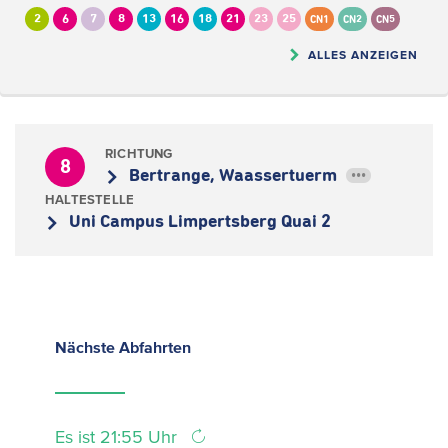
2
6
7
8
13
16
18
21
23
25
CN1
CN2
CN5
ALLES ANZEIGEN
RICHTUNG
8
Bertrange, Waassertuerm
•••
HALTESTELLE
Uni Campus Limpertsberg Quai 2
Nächste
Abfahrten
Es ist 21:55 Uhr