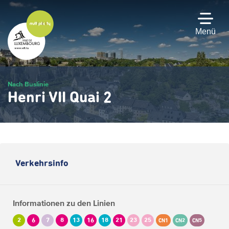
Zum
Hauptinhalt
gehen
Menü
Nach Buslinie
Henri VII Quai 2
Verkehrsinfo
Informationen zu den Linien
2
6
7
8
13
16
18
21
23
25
CN1
CN2
CN5