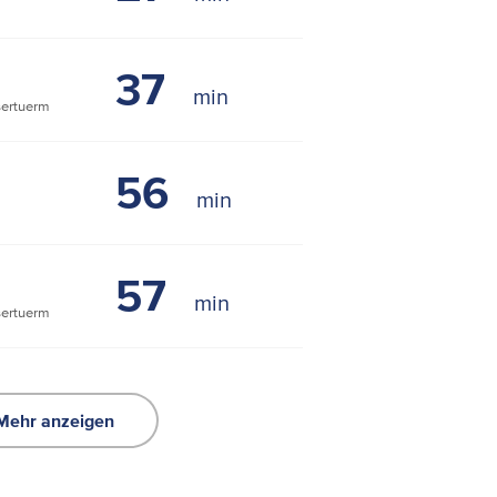
37
ertuerm
56
57
ertuerm
Mehr anzeigen