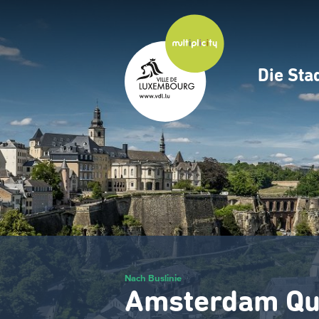
Zum
Hauptinhalt
gehen
Die Sta
Navig
princ
Nach Buslinie
Amsterdam Qu