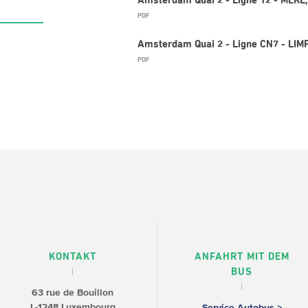
Amsterdam Quai 2 - Ligne 12 - MERL,
PDF
Amsterdam Quai 2 - Ligne CN7 - LIM
PDF
KONTAKT
ANFAHRT MIT DEM
BUS
63 rue de Bouillon
L-1248 Luxembourg
Service Autobus >