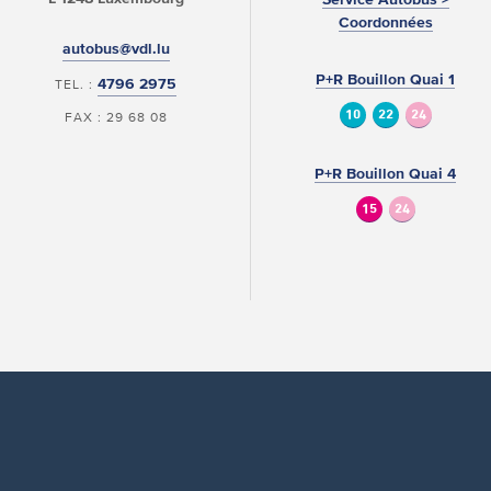
Coordonnées
autobus@vdl.lu
P+R Bouillon Quai 1
4796 2975
TEL. :
10
22
24
FAX : 29 68 08
P+R Bouillon Quai 4
15
24