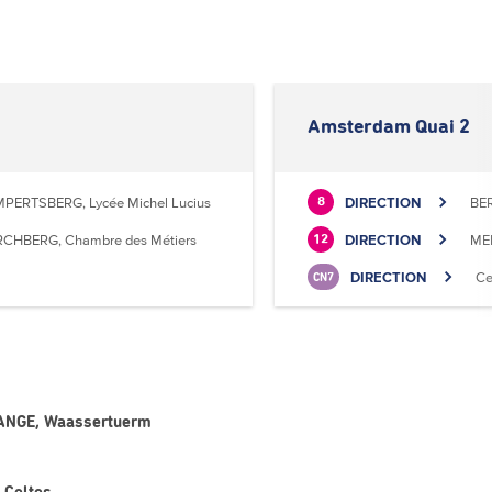
Amsterdam Quai 2
MPERTSBERG, Lycée Michel Lucius
DIRECTION
BE
8
RCHBERG, Chambre des Métiers
DIRECTION
MER
12
DIRECTION
Ce
CN7
RANGE, Waassertuerm