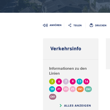
ANHÖREN
TEILEN
DRUCKEN
Verkehrsinfo
Informationen zu den
Linien
2
6
7
8
13
16
18
21
23
25
CN1
CN2
CN5
ALLES ANZEIGEN