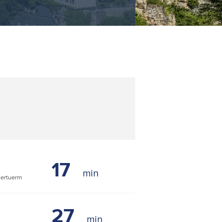
17
ertuerm
27