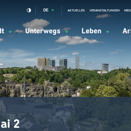
DE
AKTUELLES
VERANSTALTUNGEN
MED
dt
Unterwegs
Leben
Ar
ation
ipale
ai 2