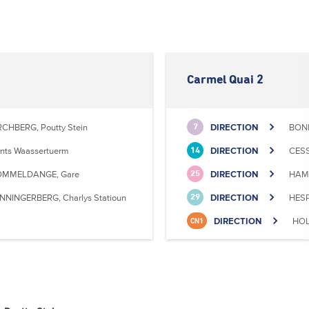
Carmel Quai 2
RCHBERG, Poutty Stein
DIRECTION
BONN
7
nts Waassertuerm
DIRECTION
CESS
14
MMELDANGE, Gare
DIRECTION
HAMM
25
NNINGERBERG, Charlys Statioun
DIRECTION
HESP
29
DIRECTION
HOL
CN1