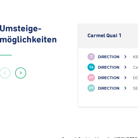
Umsteige-
Carmel Quai 1
möglichkeiten
DIRECTION
KI
7
DIRECTION
Ce
14
DIRECTION
DO
25
DIRECTION
SE
29