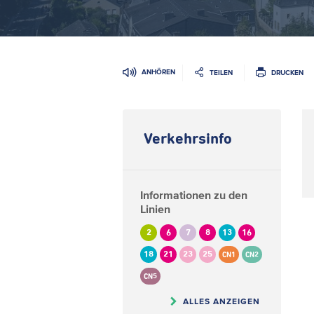
ANHÖREN
TEILEN
DRUCKEN
Verkehrsinfo
Informationen zu den
Linien
2
6
7
8
13
16
18
21
23
25
CN1
CN2
CN5
ALLES ANZEIGEN