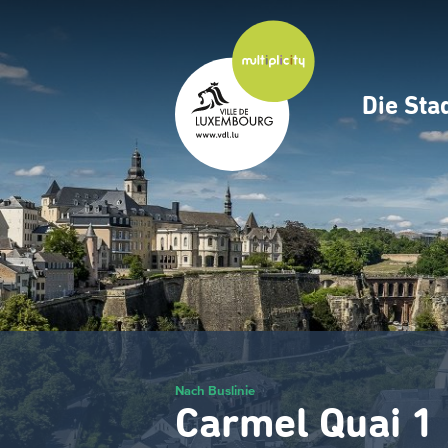
Zum
Hauptinhalt
gehen
Die Sta
Navig
princ
Nach Buslinie
Carmel Quai 1