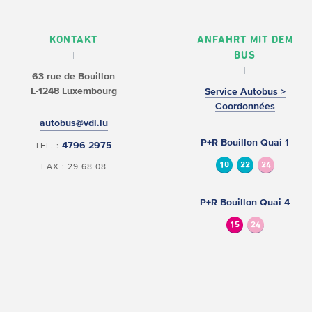
KONTAKT
ANFAHRT MIT DEM
BUS
63 rue de Bouillon
L-1248 Luxembourg
Service Autobus >
Coordonnées
autobus@vdl.lu
P+R Bouillon Quai 1
4796 2975
TEL. :
10
22
24
FAX : 29 68 08
P+R Bouillon Quai 4
15
24