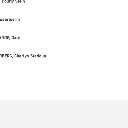
 Poutty Stein
assertuerm
ANGE, Gare
RBERG, Charlys Statioun