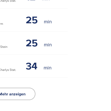
arlys Stat.
25
rm
25
Stein
34
arlys Stat.
Mehr anzeigen