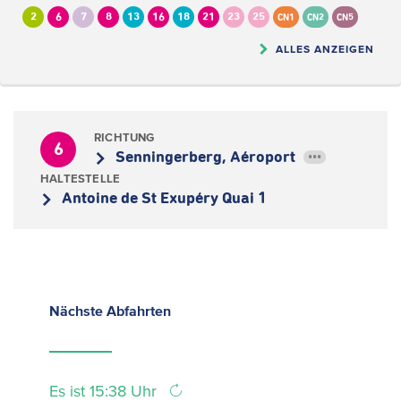
2
6
7
8
13
16
18
21
23
25
CN1
CN2
CN5
ALLES ANZEIGEN
RICHTUNG
6
Senningerberg, Aéroport
•••
HALTESTELLE
Antoine de St Exupéry Quai 1
Nächste
Abfahrten
Es ist 15:38 Uhr