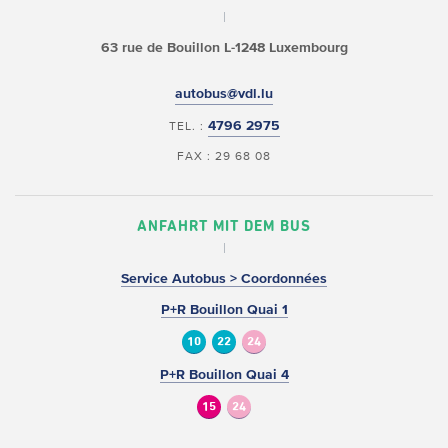
63 rue de Bouillon
L-1248 Luxembourg
autobus@vdl.lu
4796 2975
TEL. :
FAX : 29 68 08
ANFAHRT MIT DEM BUS
Service Autobus > Coordonnées
P+R Bouillon Quai 1
10
22
24
P+R Bouillon Quai 4
15
24