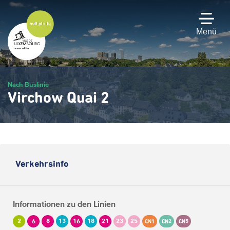
Zum
Hauptinhalt
gehen
Menü
Nach Buslinie
Virchow Quai 2
Verkehrsinfo
Informationen zu den Linien
2
6
8
13
16
18
21
23
25
CN1
CN2
CN5