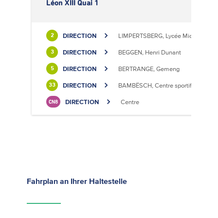
Léon XIII Quai 1
DIRECTION
LIMPERTSBERG, Lycée Michel Luciu
2
DIRECTION
BEGGEN, Henri Dunant
3
DIRECTION
BERTRANGE, Gemeng
5
DIRECTION
BAMBËSCH, Centre sportif
33
DIRECTION
Centre
CN8
Fahrplan
an Ihrer Haltestelle