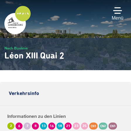
Zum
Hauptinhalt
gehen
Menü
Nach Buslinie
Léon XIII Quai 2
Verkehrsinfo
Informationen zu den Linien
2
6
7
8
13
16
18
21
23
25
CN1
CN2
CN5