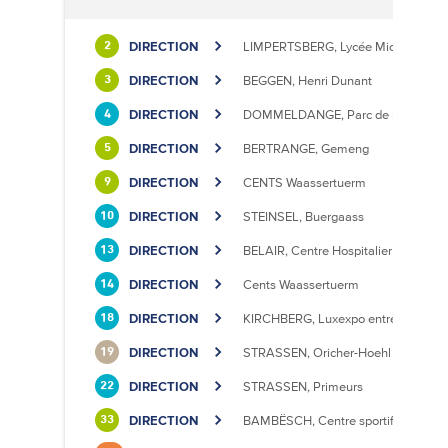
DIRECTION
LIMPERTSBERG, Lycée Michel Luciu
2
DIRECTION
BEGGEN, Henri Dunant
3
DIRECTION
DOMMELDANGE, Parc de l'Europe
4
DIRECTION
BERTRANGE, Gemeng
5
DIRECTION
CENTS Waassertuerm
9
DIRECTION
STEINSEL, Buergaass
10
DIRECTION
BELAIR, Centre Hospitalier
13
DIRECTION
Cents Waassertuerm
14
DIRECTION
KIRCHBERG, Luxexpo entrée Sud
18
DIRECTION
STRASSEN, Oricher-Hoehl
19
DIRECTION
STRASSEN, Primeurs
22
DIRECTION
BAMBËSCH, Centre sportif
33