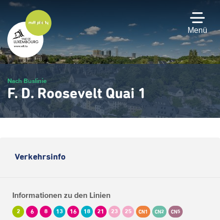
Zum
Hauptinhalt
gehen
Menü
Nach Buslinie
F. D. Roosevelt Quai 1
Verkehrsinfo
Informationen zu den Linien
2
6
8
13
16
18
21
23
25
CN1
CN2
CN5