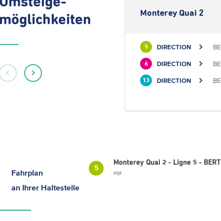
Umsteige-
Monterey Quai 2
möglichkeiten
DIRECTION
BE
5
DIRECTION
BE
6
DIRECTION
BE
13
Monterey Quai 2 - Ligne 5 - BE
5
Fahrplan
PDF
an Ihrer Haltestelle