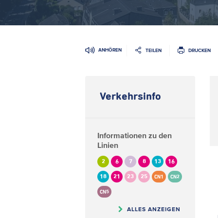
ANHÖREN
TEILEN
DRUCKEN
Verkehrsinfo
Informationen zu den
Linien
2
6
7
8
13
16
18
21
23
25
CN1
CN2
CN5
ALLES ANZEIGEN