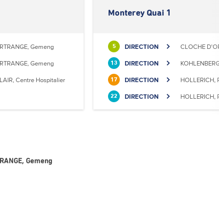
Monterey Quai 1
RTRANGE, Gemeng
DIRECTION
CLOCHE D'OR
5
RTRANGE, Gemeng
DIRECTION
KOHLENBERG,
13
LAIR, Centre Hospitalier
DIRECTION
HOLLERICH, P
17
DIRECTION
HOLLERICH, P
22
RTRANGE, Gemeng