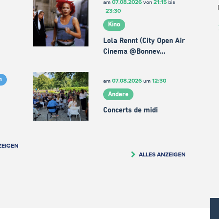
07.08.2026
21:15
am
von
bis
23:30
Kino
Lola Rennt (City Open Air
Cinema @Bonnev…
m
07.08.2026
12:30
am
um
Andere
Concerts de midi
ZEIGEN
ALLES ANZEIGEN