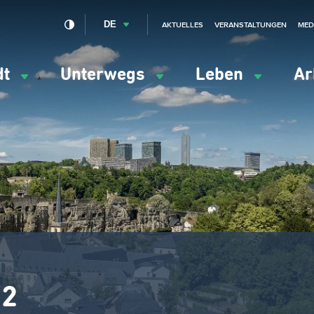
DE
AKTUELLES
VERANSTALTUNGEN
MED
dt
Unterwegs
Leben
Ar
ation
ipale
 2