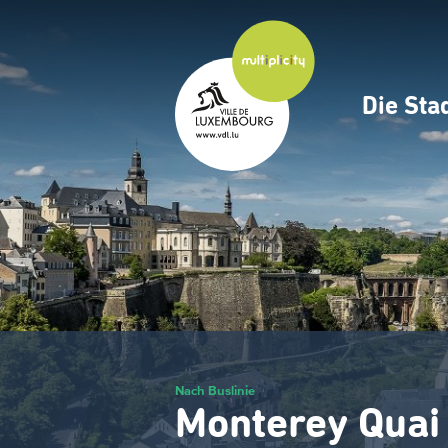
Zum
Hauptinhalt
gehen
Die Sta
Navig
princ
Nach Buslinie
Monterey Quai