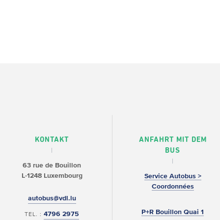
KONTAKT
ANFAHRT MIT DEM
BUS
63 rue de Bouillon
L-1248 Luxembourg
Service Autobus >
Coordonnées
autobus@vdl.lu
P+R Bouillon Quai 1
4796 2975
TEL. :