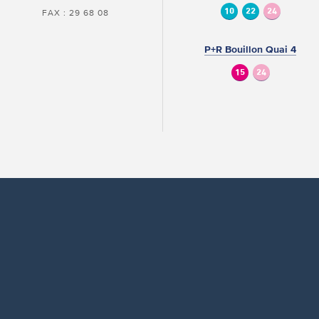
10
22
24
FAX : 29 68 08
P+R Bouillon Quai 4
15
24