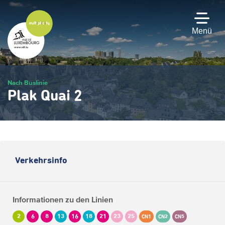
Zum
Hauptinhalt
gehen
Menü
Nach Buslinie
Plak Quai 2
Verkehrsinfo
Informationen zu den Linien
2
6
8
13
16
18
21
23
25
CN1
CN2
CN5