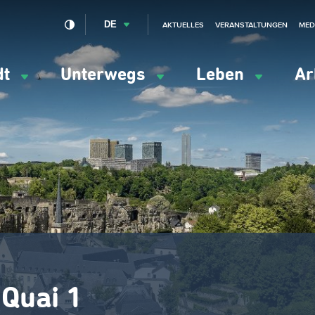
DE
AKTUELLES
VERANSTALTUNGEN
MED
dt
Unterwegs
Leben
Ar
ation
ipale
Quai 1