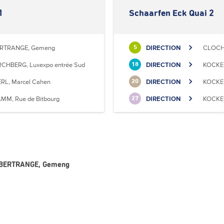
1
Schaarfen Eck Quai 2
RTRANGE, Gemeng
DIRECTION
CLOCHE
5
RCHBERG, Luxexpo entrée Sud
DIRECTION
KOCKEL
18
RL, Marcel Cahen
DIRECTION
KOCKEL
20
MM, Rue de Bitbourg
DIRECTION
KOCKEL
27
 - BERTRANGE, Gemeng