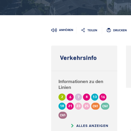
ANHÖREN
TEILEN
DRUCKEN
Verkehrsinfo
Informationen zu den
Linien
2
6
7
8
13
16
18
21
23
25
CN1
CN2
CN5
ALLES ANZEIGEN