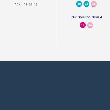
10
22
24
FAX : 29 68 08
P+R Bouillon Quai 4
15
24