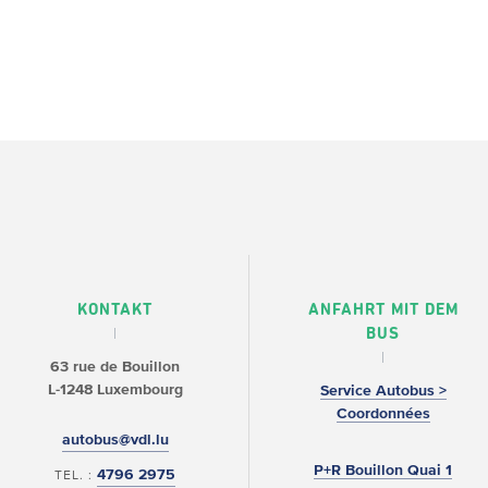
KONTAKT
ANFAHRT MIT DEM
BUS
63 rue de Bouillon
L-1248 Luxembourg
Service Autobus >
Coordonnées
autobus@vdl.lu
P+R Bouillon Quai 1
4796 2975
TEL. :