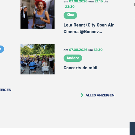
07.08.2026
21:15
am
von
bis
23:30
Kino
Lola Rennt (City Open Air
Cinema @Bonnev…
m
07.08.2026
12:30
am
um
Andere
Concerts de midi
ZEIGEN
ALLES ANZEIGEN