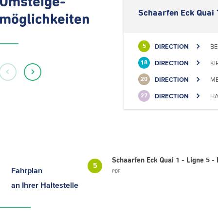
Umsteige-
Schaarfen Eck Quai 
möglichkeiten
DIRECTION
BE
5
DIRECTION
KI
18
DIRECTION
ME
20
DIRECTION
HA
27
Schaarfen Eck Quai 1 - Ligne 5
5
Fahrplan
PDF
an Ihrer Haltestelle