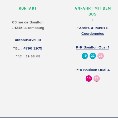
KONTAKT
ANFAHRT MIT DEM
BUS
63 rue de Bouillon
L-1248 Luxembourg
Service Autobus >
Coordonnées
autobus@vdl.lu
P+R Bouillon Quai 1
4796 2975
TEL. :
10
22
24
FAX : 29 68 08
P+R Bouillon Quai 4
15
24