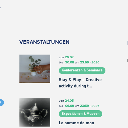
.
VERANSTALTUNGEN
26.07
von
30.08
23:59
bis
um
-
2026
Konferenzen & Seminare
Stay & Play – Creative
activity during t…
24.05
von
m
06.09
23:59
bis
um
-
2026
Expositionen & Museen
La somme de mon