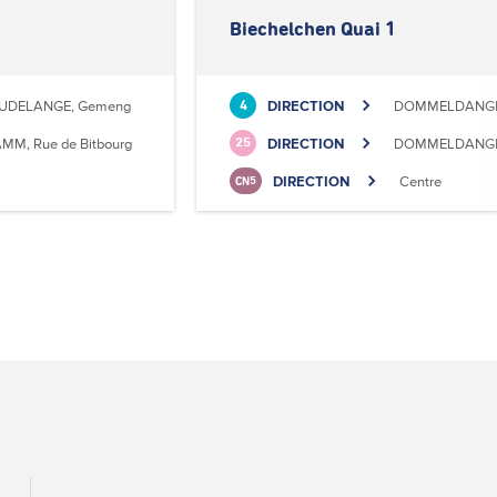
Biechelchen Quai 1
UDELANGE, Gemeng
DIRECTION
DOMMELDANGE, 
4
MM, Rue de Bitbourg
DIRECTION
DOMMELDANGE,
25
DIRECTION
Centre
CN5