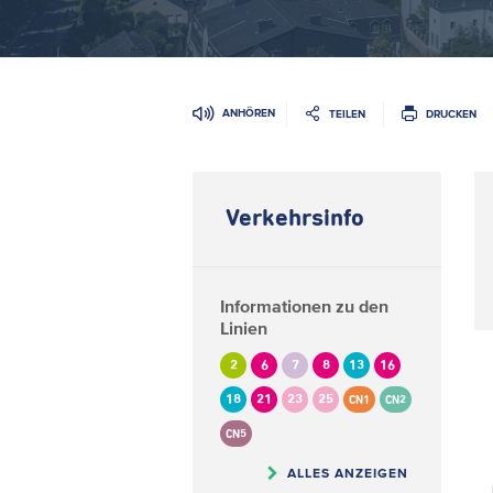
ANHÖREN
TEILEN
DRUCKEN
Verkehrsinfo
Informationen zu den
Linien
2
6
7
8
13
16
18
21
23
25
CN1
CN2
CN5
ALLES ANZEIGEN