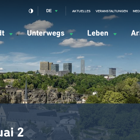
DE
AKTUELLES
VERANSTALTUNGEN
MED
dt
Unterwegs
Leben
Ar
ation
ipale
ai 2