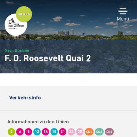
Zum
Hauptinhalt
gehen
Menü
Nach Buslinie
F. D. Roosevelt Quai 2
Verkehrsinfo
Informationen zu den Linien
2
6
8
13
16
18
21
23
25
CN1
CN2
CN5