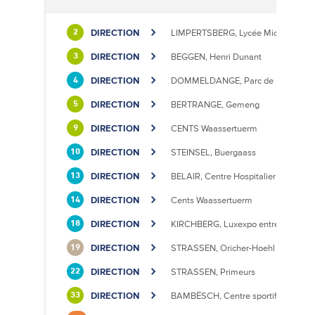
DIRECTION
LIMPERTSBERG, Lycée Michel Luciu
2
DIRECTION
BEGGEN, Henri Dunant
3
DIRECTION
DOMMELDANGE, Parc de l'Europe
4
DIRECTION
BERTRANGE, Gemeng
5
DIRECTION
CENTS Waassertuerm
9
DIRECTION
STEINSEL, Buergaass
10
DIRECTION
BELAIR, Centre Hospitalier
13
DIRECTION
Cents Waassertuerm
14
DIRECTION
KIRCHBERG, Luxexpo entrée Sud
18
DIRECTION
STRASSEN, Oricher-Hoehl
19
DIRECTION
STRASSEN, Primeurs
22
DIRECTION
BAMBËSCH, Centre sportif
33