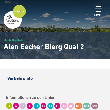
Zum
Hauptinhalt
gehen
Menü
Nach Buslinie
Alen Eecher Bierg Quai 2
Verkehrsinfo
Informationen zu den Linien
2
6
7
8
13
16
18
21
23
25
CN1
CN2
CN5