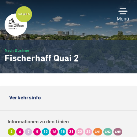
Zum
Hauptinhalt
gehen
Menü
Nach Buslinie
Fischerhaff Quai 2
Verkehrsinfo
Informationen zu den Linien
2
6
7
8
13
16
18
21
23
25
CN1
CN2
CN5