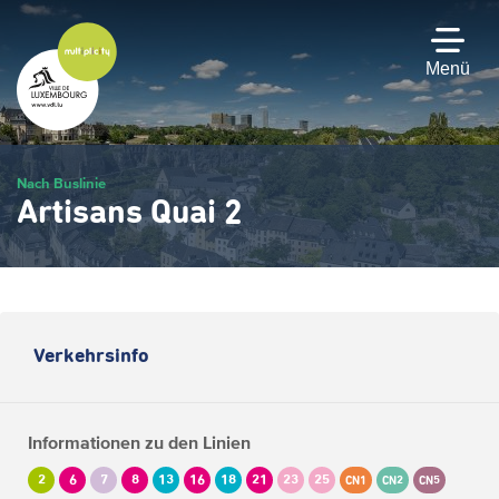
Zum
Hauptinhalt
gehen
Menü
Nach Buslinie
Artisans Quai 2
Verkehrsinfo
Informationen zu den Linien
2
6
7
8
13
16
18
21
23
25
CN1
CN2
CN5