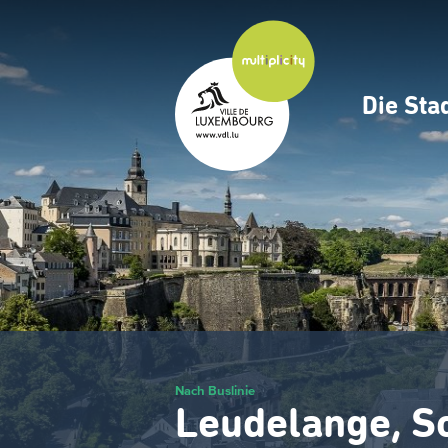
Zum
Hauptinhalt
gehen
Die Sta
Navig
princ
Nach Buslinie
Leudelange, Sc