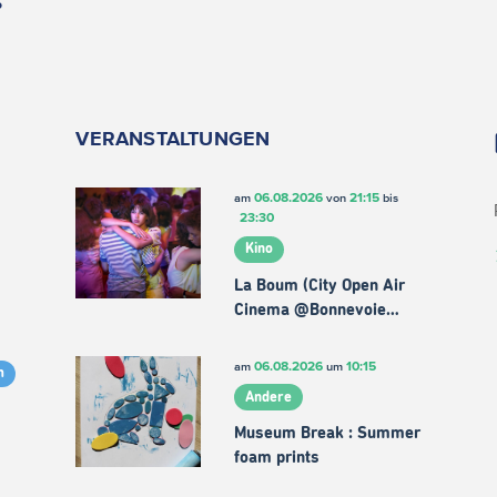
VERANSTALTUNGEN
06.08.2026
21:15
am
von
bis
23:30
Kino
La Boum (City Open Air
Cinema @Bonnevoie…
06.08.2026
10:15
am
um
m
Andere
Museum Break : Summer
foam prints