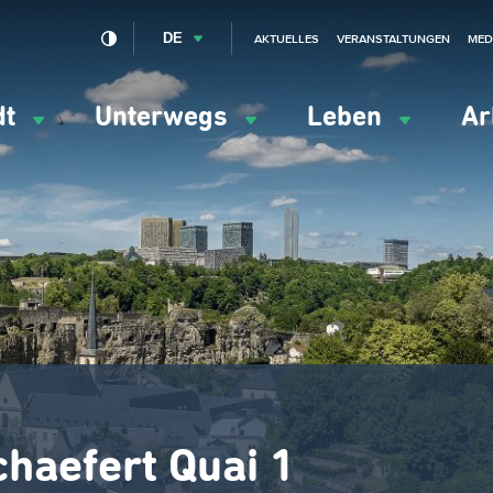
DE
AKTUELLES
VERANSTALTUNGEN
MED
dt
Unterwegs
Leben
Ar
ation
ipale
haefert Quai 1