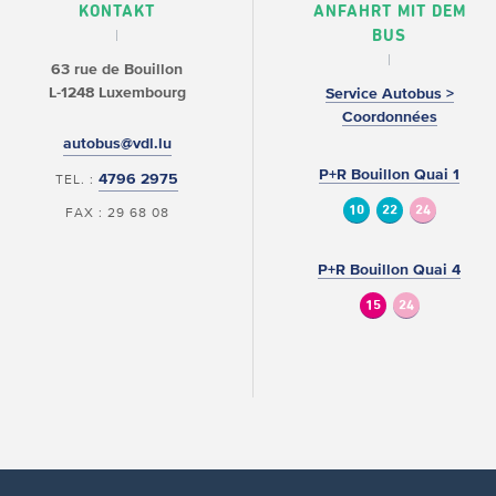
KONTAKT
ANFAHRT MIT DEM
BUS
63 rue de Bouillon
L-1248 Luxembourg
Service Autobus >
Coordonnées
autobus@vdl.lu
P+R Bouillon Quai 1
4796 2975
TEL. :
10
22
24
FAX : 29 68 08
P+R Bouillon Quai 4
15
24