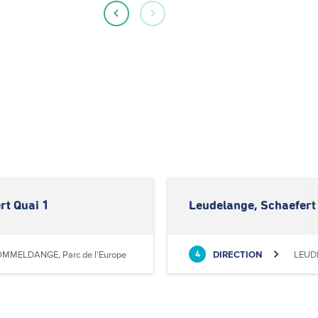
rt Quai 1
Leudelange, Schaefert
MMELDANGE, Parc de l'Europe
DIRECTION
LEUD
4