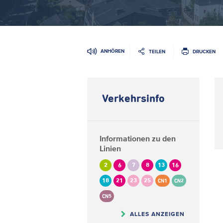
ANHÖREN
TEILEN
DRUCKEN
Verkehrsinfo
Informationen zu den
Linien
2
6
7
8
13
16
18
21
23
25
CN1
CN2
CN5
ALLES ANZEIGEN