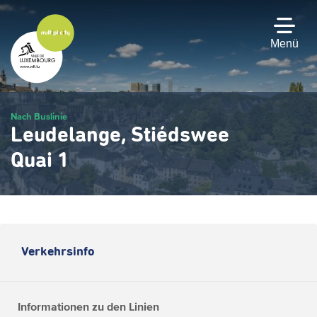
Zum
Hauptinhalt
gehen
Menü
Nach Buslinie
Leudelange, Stiédswee
Quai 1
Verkehrsinfo
Informationen zu den Linien