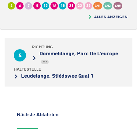
2
6
7
8
13
16
18
21
23
25
CN1
CN2
CN5
ALLES ANZEIGEN
RICHTUNG
Dommeldange, Parc De L'europe
4
•••
HALTESTELLE
Leudelange, Stiédswee Quai 1
Nächste
Abfahrten