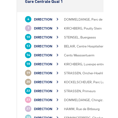
Gare Centrale Quai 1
DIRECTION
DOMMELDANGE, Parc de l'Europe
4
DIRECTION
KIRCHBERG, Poutty Stein
7
DIRECTION
STEINSEL, Buergaass
10
DIRECTION
BELAIR, Centre Hospitalier
13
DIRECTION
Cents Waassertuerm
14
DIRECTION
KIRCHBERG, Luxexpo entrée Sud
18
DIRECTION
STRASSEN, Oricher-Hoehl
19
DIRECTION
KOCKELSCHEUER, Parc Luxite
20
DIRECTION
STRASSEN, Primeurs
22
DIRECTION
DOMMELDANGE, Chingiz Aitmatov
23
DIRECTION
HAMM, Rue de Bitbourg
27
DIRECTION
SENNINGERBERG, Charlys Statioun
29