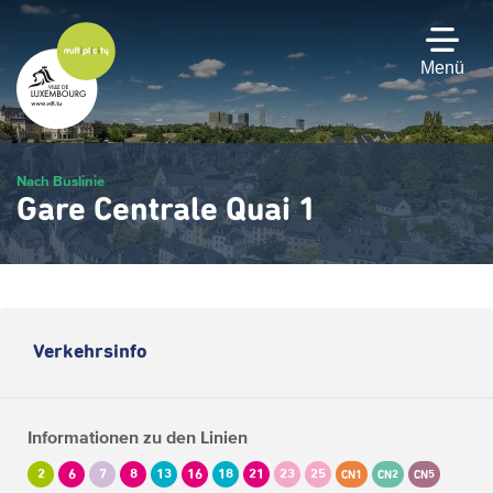
Zum
Hauptinhalt
gehen
Menü
Nach Buslinie
Gare Centrale Quai 1
Verkehrsinfo
Informationen zu den Linien
2
6
7
8
13
16
18
21
23
25
CN1
CN2
CN5