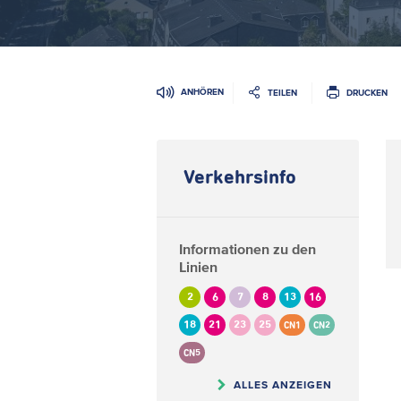
ANHÖREN
TEILEN
DRUCKEN
Verkehrsinfo
Informationen zu den
Linien
2
6
7
8
13
16
18
21
23
25
CN1
CN2
CN5
ALLES ANZEIGEN