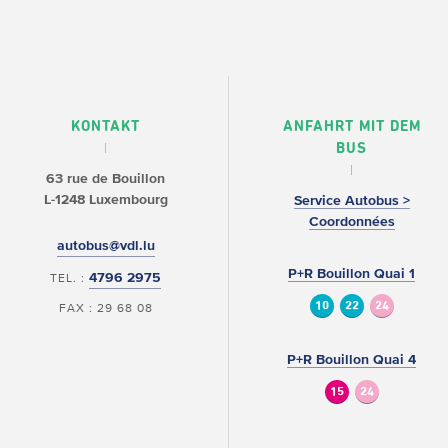
KONTAKT
ANFAHRT MIT DEM
BUS
63 rue de Bouillon
L-1248 Luxembourg
Service Autobus >
Coordonnées
autobus@vdl.lu
P+R Bouillon Quai 1
4796 2975
TEL. :
10
22
24
FAX : 29 68 08
P+R Bouillon Quai 4
15
24