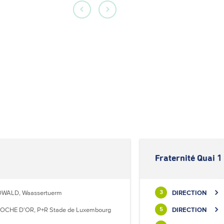
Fraternité Quai 1
WALD, Waassertuerm
DIRECTION
3
OCHE D'OR, P+R Stade de Luxembourg
DIRECTION
5