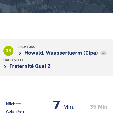
RICHTUNG
33
Howald, Waassertuerm (Cipa)
•••
HALTESTELLE
Fraternité Quai 2
7
Nächste
Min.
35
Min.
Abfahrten