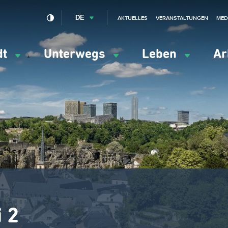
DE
AKTUELLES
VERANSTALTUNGEN
MED
dt
Unterwegs
Leben
Ar
ation
ipale
i 2