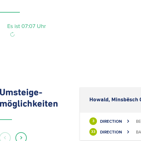
Es ist 07:07 Uhr
Umsteige-
Howald, Minsbësch 
möglichkeiten
DIRECTION
BE
3
DIRECTION
BA
33