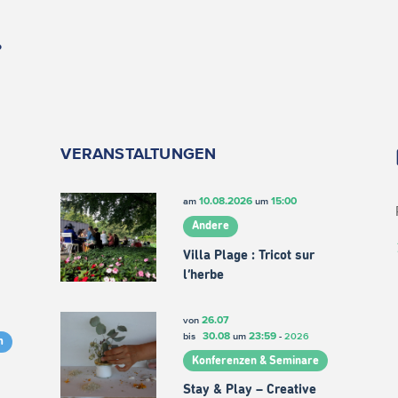
.
VERANSTALTUNGEN
10.08.2026
15:00
am
um
Andere
Villa Plage : Tricot sur
l’herbe
26.07
von
30.08
23:59
bis
um
-
2026
m
Konferenzen & Seminare
Stay & Play – Creative