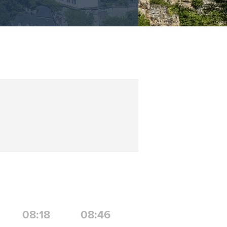
08:18
08:46