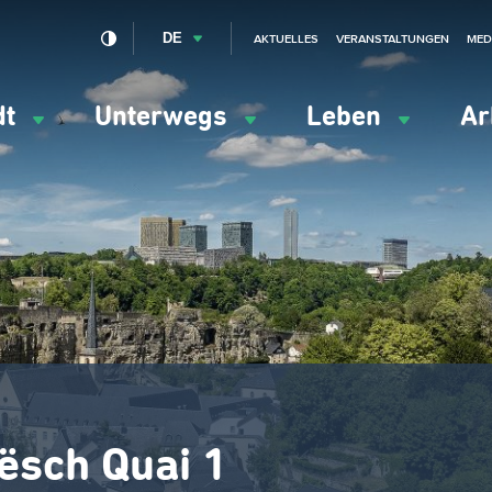
DE
AKTUELLES
VERANSTALTUNGEN
MED
dt
Unterwegs
Leben
Ar
ation
ipale
ësch Quai 1