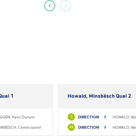
Quai 1
Howald, Minsbësch Quai 2
GGEN, Henri Dunant
DIRECTION
HOWALD, Waa
3
MBËSCH, Centre sportif
DIRECTION
HOWALD, Waa
33