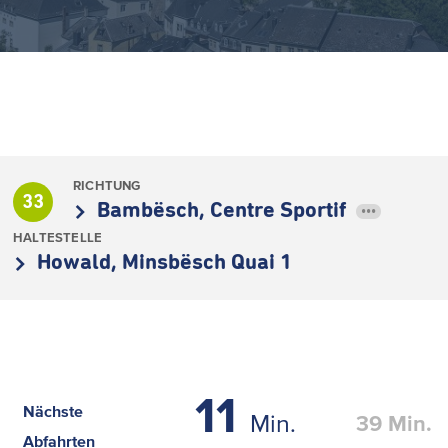
RICHTUNG
33
Bambësch, Centre Sportif
•••
HALTESTELLE
Howald, Minsbësch Quai 1
11
Nächste
Min.
39
Min.
Abfahrten