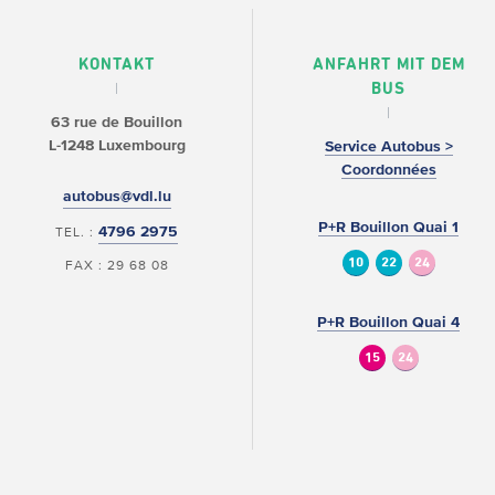
KONTAKT
ANFAHRT MIT DEM
BUS
63 rue de Bouillon
L-1248 Luxembourg
Service Autobus >
Coordonnées
autobus@vdl.lu
P+R Bouillon Quai 1
4796 2975
TEL. :
10
22
24
FAX : 29 68 08
P+R Bouillon Quai 4
15
24