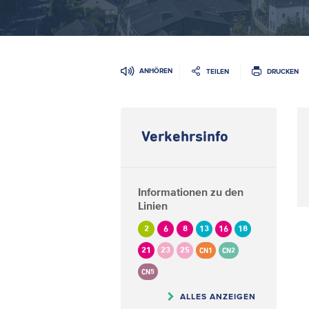
ANHÖREN
TEILEN
DRUCKEN
Verkehrsinfo
Informationen zu den
Linien
2
6
8
13
16
18
21
23
25
CN1
CN2
CN5
ALLES ANZEIGEN