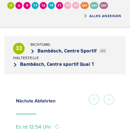
2
6
8
13
16
18
21
23
25
CN1
CN2
CN5
ALLES ANZEIGEN
RICHTUNG
33
Bambësch, Centre Sportif
•••
HALTESTELLE
Bambësch, Centre sportif Quai 1
Nächste
Abfahrten
Es ist 12:54 Uhr