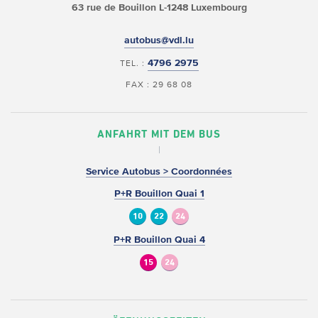
63 rue de Bouillon
L-1248 Luxembourg
autobus@vdl.lu
4796 2975
TEL. :
FAX : 29 68 08
ANFAHRT MIT DEM BUS
Service Autobus > Coordonnées
P+R Bouillon Quai 1
10
22
24
P+R Bouillon Quai 4
15
24