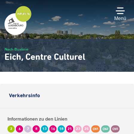
Zum
Hauptinhalt
gehen
Menü
Nach Buslinie
Eich, Centre Culturel
Verkehrsinfo
Informationen zu den Linien
2
6
7
8
13
16
18
21
23
25
CN1
CN2
CN5