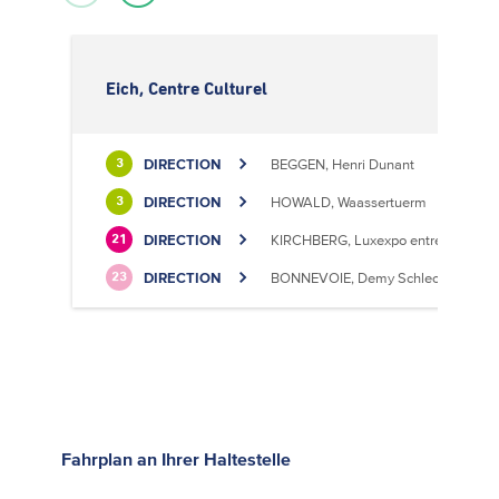
Eich, Centre Culturel
DIRECTION
BEGGEN, Henri Dunant
3
DIRECTION
HOWALD, Waassertuerm
3
DIRECTION
KIRCHBERG, Luxexpo entrée Sud
21
DIRECTION
BONNEVOIE, Demy Schlechter
23
Fahrplan
an Ihrer Haltestelle