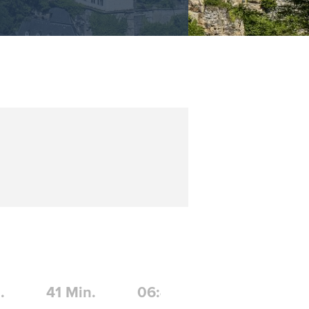
.
41
Min.
06:40