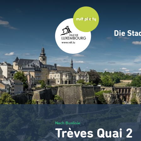
Zum
Hauptinhalt
gehen
Die Sta
Navig
princ
Nach Buslinie
Trèves Quai 2