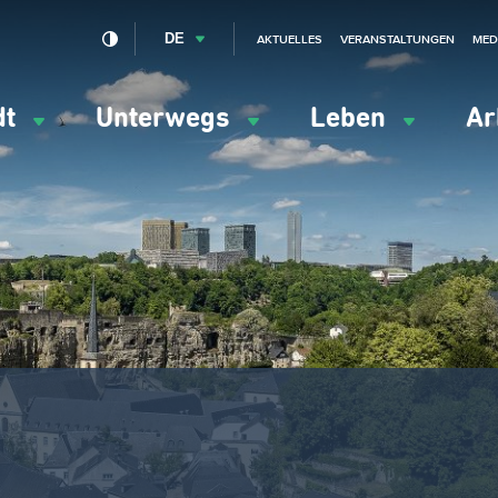
DE
AKTUELLES
VERANSTALTUNGEN
MED
dt
Unterwegs
Leben
Ar
ation
ipale