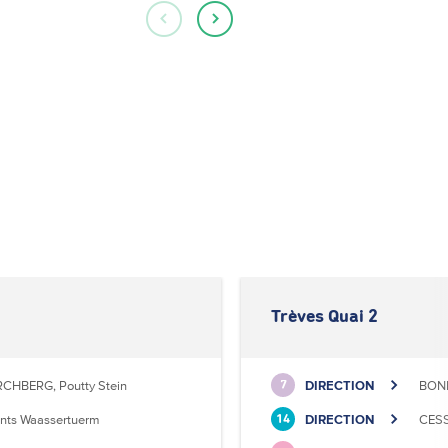
Trèves Quai 2
RCHBERG, Poutty Stein
DIRECTION
BONN
7
nts Waassertuerm
DIRECTION
CESS
14