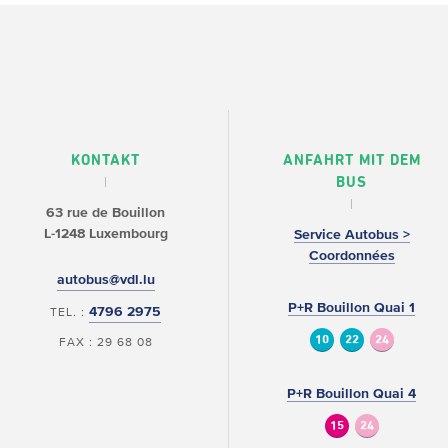
KONTAKT
ANFAHRT MIT DEM
BUS
63 rue de Bouillon
L-1248 Luxembourg
Service Autobus >
Coordonnées
autobus@vdl.lu
P+R Bouillon Quai 1
4796 2975
TEL. :
10
22
24
FAX : 29 68 08
P+R Bouillon Quai 4
15
24