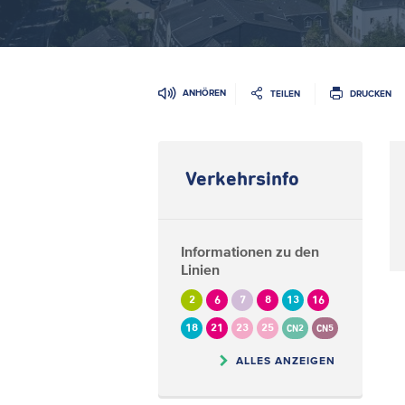
ANHÖREN
TEILEN
DRUCKEN
Verkehrsinfo
Informationen zu den
Linien
2
6
7
8
13
16
18
21
23
25
CN2
CN5
ALLES ANZEIGEN