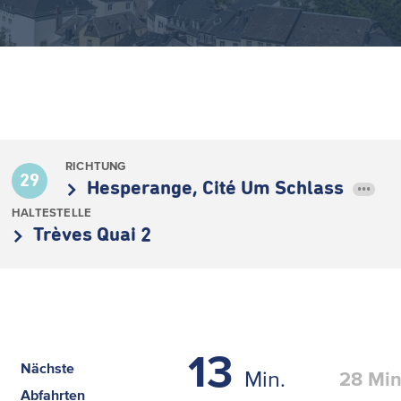
RICHTUNG
29
Hesperange, Cité Um Schlass
•••
HALTESTELLE
Trèves Quai 2
13
Nächste
Min.
28
Min
Abfahrten