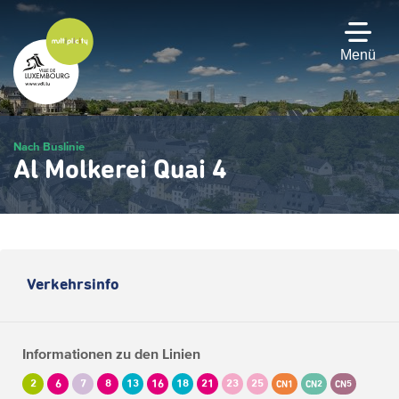
Zum
Hauptinhalt
gehen
Menü
Nach Buslinie
Al Molkerei Quai 4
Verkehrsinfo
Informationen zu den Linien
2
6
7
8
13
16
18
21
23
25
CN1
CN2
CN5