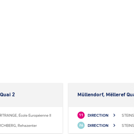
 Quai 2
Müllendorf, Mëlleref Qu
RTRANGE, École Européenne II
DIRECTION
STEINS
11
RCHBERG, Rehazenter
DIRECTION
STEINS
26