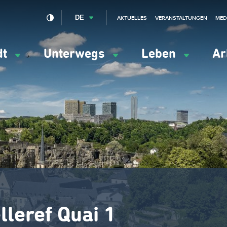
DE
AKTUELLES
VERANSTALTUNGEN
MED
dt
Unterwegs
Leben
Ar
ation
ipale
lleref Quai 1