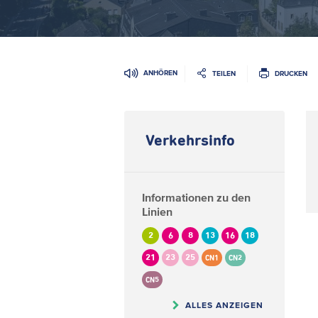
ANHÖREN
TEILEN
DRUCKEN
Verkehrsinfo
Informationen zu den
Linien
2
6
8
13
16
18
21
23
25
CN1
CN2
CN5
ALLES ANZEIGEN