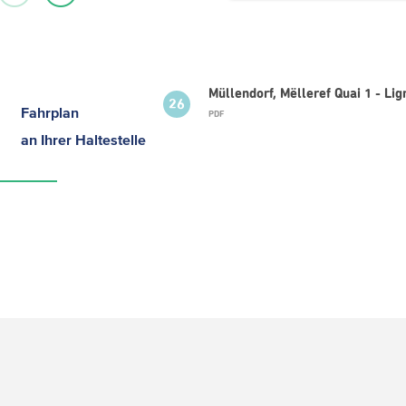
Müllendorf, Mëlleref Quai 1 - Li
26
Fahrplan
PDF
an Ihrer Haltestelle