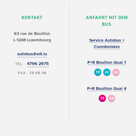
KONTAKT
ANFAHRT MIT DEM
BUS
63 rue de Bouillon
L-1248 Luxembourg
Service Autobus >
Coordonnées
autobus@vdl.lu
P+R Bouillon Quai 1
4796 2975
TEL. :
10
22
24
FAX : 29 68 08
P+R Bouillon Quai 4
15
24