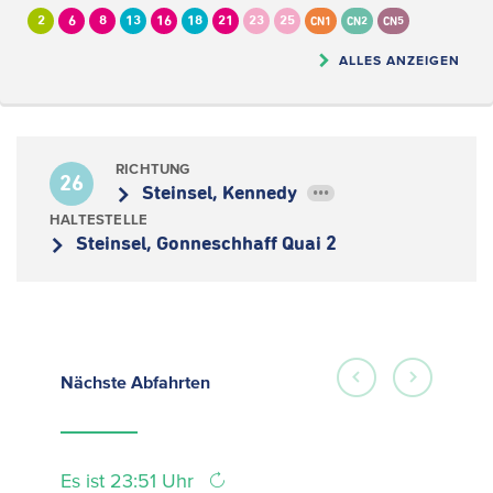
2
6
8
13
16
18
21
23
25
CN1
CN2
CN5
ALLES ANZEIGEN
RICHTUNG
26
Steinsel, Kennedy
•••
HALTESTELLE
Steinsel, Gonneschhaff Quai 2
Nächste
Abfahrten
Es ist 23:51 Uhr