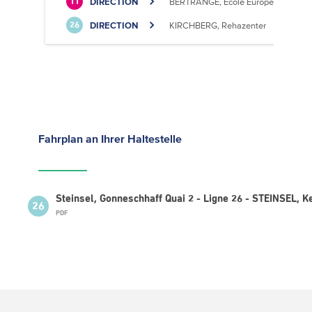
DIRECTION
BERTRANGE, École Européenne II
11
DIRECTION
KIRCHBERG, Rehazenter
26
Fahrplan
an Ihrer Haltestelle
Steinsel, Gonneschhaff Quai 2 - Ligne 26 - STEINSEL, 
26
PDF