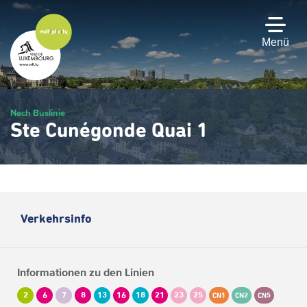
Zum
Hauptinhalt
gehen
Menü
Nach Buslinie
Ste Cunégonde Quai 1
Verkehrsinfo
Informationen zu den Linien
2
6
7
8
13
16
18
21
23
25
CN1
CN2
CN5