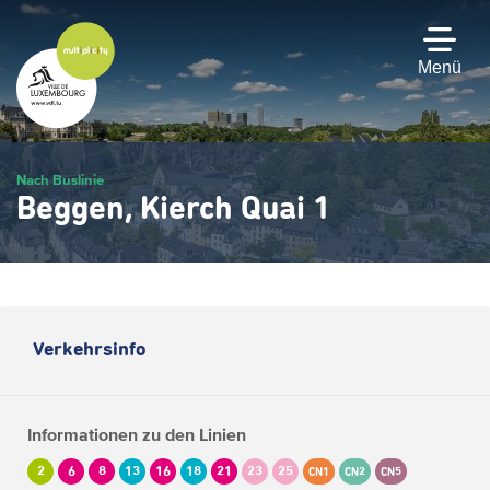
Zum
Hauptinhalt
gehen
Menü
Nach Buslinie
Beggen, Kierch Quai 1
Verkehrsinfo
Informationen zu den Linien
2
6
8
13
16
18
21
23
25
CN1
CN2
CN5