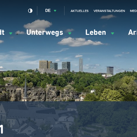
DE
AKTUELLES
VERANSTALTUNGEN
MED
dt
Unterwegs
Leben
Ar
ation
ipale
1