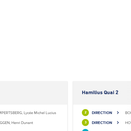
Hamilius Quai 2
MPERTSBERG, Lycée Michel Lucius
DIRECTION
BON
2
GGEN, Henri Dunant
DIRECTION
HO
3