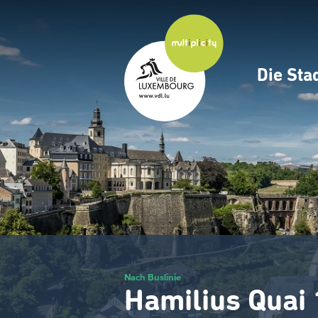
Zum
Hauptinhalt
gehen
Die Sta
Navig
princ
Nach Buslinie
Hamilius Quai 