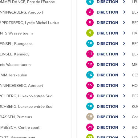
MMELDANGE, Parc de l'Europe
DIRECTION
LE
4
NNINGERBERG, Aéroport
DIRECTION
BE
6
MPERTSBERG, Lycée Michel Lucius
DIRECTION
BE
8
NTS Waassertuerm
DIRECTION
HAM
9
EINSEL, Buergaass
DIRECTION
BER
10
EINSEL, Kennedy
DIRECTION
BER
11
nts Waassertuerm
DIRECTION
MER
12
MM, Ierzkaulen
DIRECTION
CE
14
NNINGERBERG, Aéroport
DIRECTION
HOL
15
RCHBERG, Luxexpo entrée Sud
DIRECTION
BER
16
RCHBERG, Luxexpo entrée Sud
DIRECTION
KO
18
RASSEN, Primeurs
DIRECTION
Gar
19
MBËSCH, Centre sportif
DIRECTION
ROL
21
ENTS, Waassertuerm
DIRECTION
HOW
33