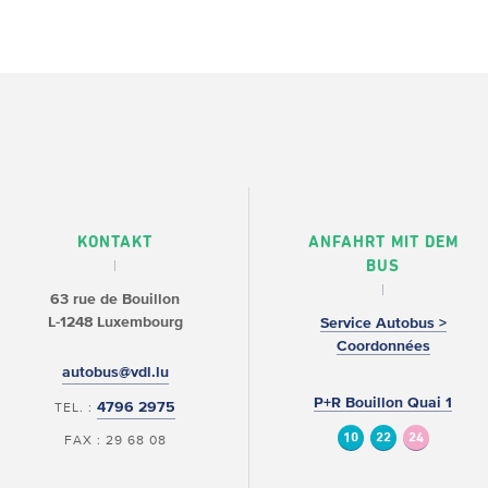
KONTAKT
ANFAHRT MIT DEM
BUS
63 rue de Bouillon
L-1248 Luxembourg
Service Autobus >
Coordonnées
autobus@vdl.lu
P+R Bouillon Quai 1
4796 2975
TEL. :
10
22
24
FAX : 29 68 08