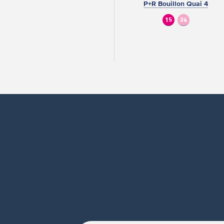
P+R Bouillon Quai 4
15
24