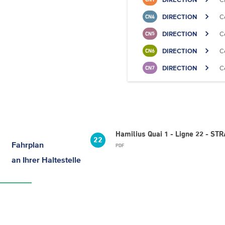
DIRECTION
C
CN4
DIRECTION
C
CN5
DIRECTION
C
CN6
DIRECTION
C
CN7
Hamilius Quai 1 - Ligne 22 - S
22
Fahrplan
PDF
an Ihrer Haltestelle