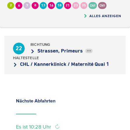
2
6
7
8
13
16
18
21
23
25
CN2
CN5
ALLES ANZEIGEN
RICHTUNG
22
Strassen, Primeurs
•••
HALTESTELLE
CHL / Kannerklinick / Maternité Quai 1
Nächste
Abfahrten
Es ist 10:28 Uhr