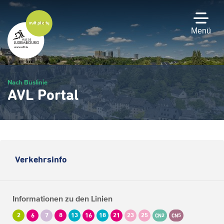
Zum
Hauptinhalt
gehen
Menü
Nach Buslinie
AVL Portal
Verkehrsinfo
Informationen zu den Linien
2
6
7
8
13
16
18
21
23
25
CN2
CN5