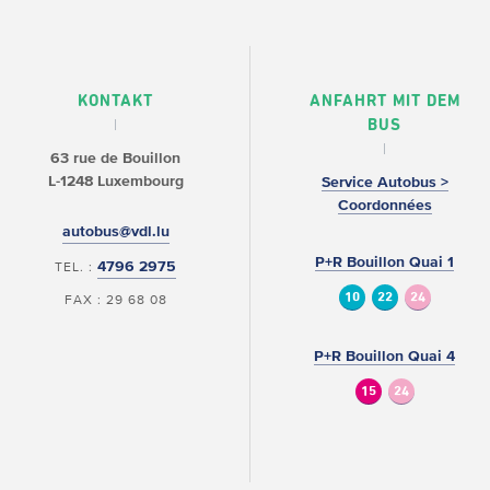
KONTAKT
ANFAHRT MIT DEM
BUS
63 rue de Bouillon
L-1248 Luxembourg
Service Autobus >
Coordonnées
autobus@vdl.lu
P+R Bouillon Quai 1
4796 2975
TEL. :
10
22
24
FAX : 29 68 08
P+R Bouillon Quai 4
15
24