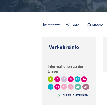
ANHÖREN
TEILEN
DRUCKEN
Verkehrsinfo
Informationen zu den
Linien
2
6
7
8
13
16
18
21
23
25
CN2
CN5
ALLES ANZEIGEN