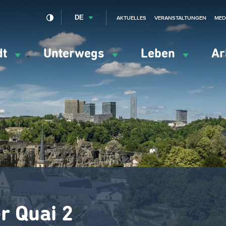
DE
AKTUELLES
VERANSTALTUNGEN
MED
dt
Unterwegs
Leben
Ar
ation
ipale
r Quai 2