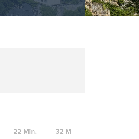
22
Min.
32
Min.