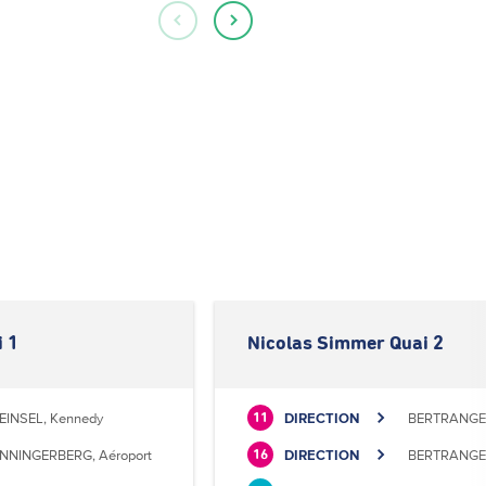
 1
Nicolas Simmer Quai 2
EINSEL, Kennedy
DIRECTION
BERTRANGE, 
11
NNINGERBERG, Aéroport
DIRECTION
BERTRANGE, 
16