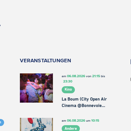
.
VERANSTALTUNGEN
06.08.2026
21:15
am
von
bis
23:30
Kino
La Boum (City Open Air
Cinema @Bonnevoie…
06.08.2026
10:15
am
um
m
Andere