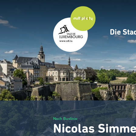
Zum
Hauptinhalt
gehen
Die Sta
Navig
princ
Nach Buslinie
Nicolas Simme