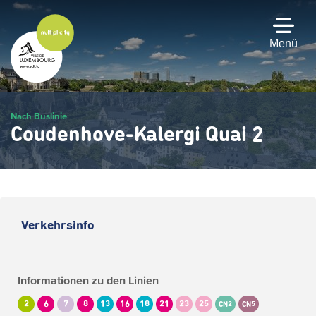
Zum
Hauptinhalt
gehen
Menü
Nach Buslinie
Coudenhove-Kalergi Quai 2
Verkehrsinfo
Informationen zu den Linien
2
6
7
8
13
16
18
21
23
25
CN2
CN5